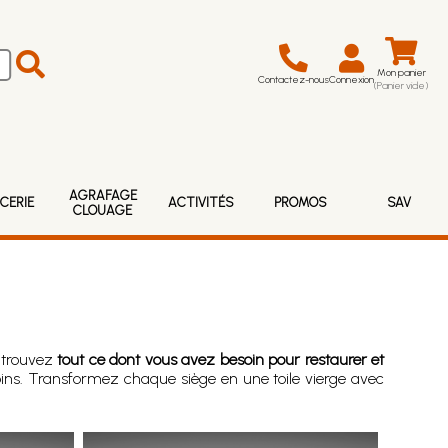
Mon panier
Contactez-nous
Connexion
(Panier vide)
AGRAFAGE
CERIE
ACTIVITÉS
PROMOS
SAV
CLOUAGE
, trouvez
tout ce dont vous avez besoin pour restaurer et
soins. Transformez chaque siège en une toile vierge avec