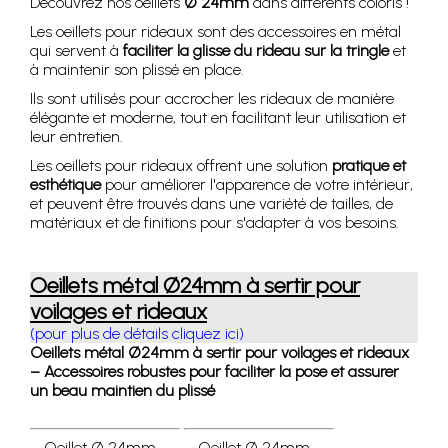
Découvrez nos oeillets
Ø
24mm
dans différents coloris !
Les oeillets pour rideaux sont des accessoires en métal
qui servent à
faciliter la glisse du rideau sur la tringle
et
à maintenir son plissé en place.
Ils sont utilisés pour accrocher les rideaux de manière
élégante et moderne, tout en facilitant leur utilisation et
leur entretien.
Les oeillets pour rideaux offrent une solution
pratique et
esthétique
pour améliorer l'apparence de votre intérieur,
et peuvent être trouvés dans une variété de tailles, de
matériaux et de finitions pour s'adapter à vos besoins.
Oeillets métal Ø24mm à sertir pour
voilages et rideaux
(pour plus de détails cliquez ici)
Oeillets métal Ø24mm à sertir pour voilages et rideaux
– Accessoires robustes pour faciliter la pose et assurer
un beau maintien du plissé
Oeillet Ø 24mm -
Oeillet Ø 24mm -