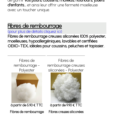
de garnir
vos poufs, coussins, matelas, nounours, jouets
d'enfants...
et ainsi leur offrir une fermeté moelleuse
avec un toucher unique.
Fibres de rembourrage
(pour plus de détails cliquez ici)
Fibres de rembourrage creuses siliconées 100% polyester,
moelleuses, hypoallergéniques, lavables et certifiées
OEKO-TEX, idéales pour coussins, peluches et tapissier.
Fibres de
Fibres de
rembourrage -
rembourrage creuses
Polyester
siliconées - Polyester
à partir de 5.90 € TTC
à partir de 9.90 € TTC
Fibres de rembourrage
Fibres creuses siliconées