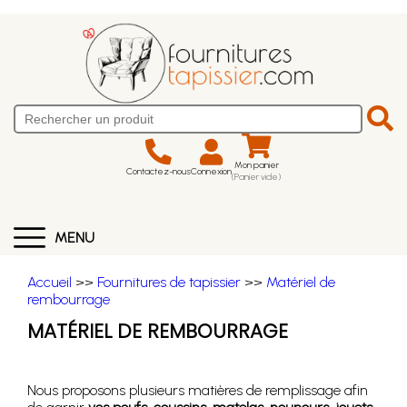
Mon panier
Contactez-nous
Connexion
(Panier vide)
MENU
Accueil
>>
Fournitures de tapissier
>>
Matériel de
rembourrage
MATÉRIEL DE REMBOURRAGE
Nous proposons plusieurs matières de remplissage afin