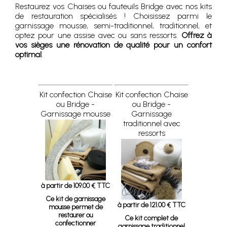
Restaurez vos Chaises ou fauteuils Bridge avec nos kits
de restauration spécialisés ! Choisissez parmi le
garnissage mousse, semi-traditionnel, traditionnel, et
optez pour une assise avec ou sans ressorts.
Offrez à
vos sièges une rénovation de qualité pour un confort
optimal
.
Kit confection Chaise
Kit confection Chaise
ou Bridge -
ou Bridge -
Garnissage mousse
Garnissage
traditionnel avec
ressorts
à partir de 109.00 € TTC
Ce kit de garnissage
à partir de 121.00 € TTC
mousse permet de
restaurer ou
Ce kit complet de
confectionner
garnissage traditionnel