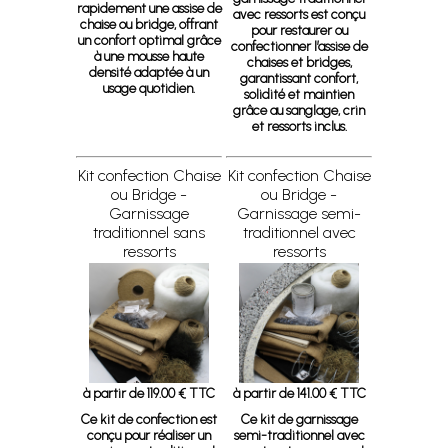
rapidement une assise de
avec ressorts est conçu
chaise ou bridge, offrant
pour restaurer ou
un confort optimal grâce
confectionner l’assise de
à une mousse haute
chaises et bridges,
densité adaptée à un
garantissant confort,
usage quotidien.
solidité et maintien
grâce au sanglage, crin
et ressorts inclus.
Kit confection Chaise
Kit confection Chaise
ou Bridge -
ou Bridge -
Garnissage
Garnissage semi-
traditionnel sans
traditionnel avec
ressorts
ressorts
à partir de 119.00 € TTC
à partir de 141.00 € TTC
Ce kit de confection est
Ce kit de garnissage
conçu pour réaliser un
semi-traditionnel avec