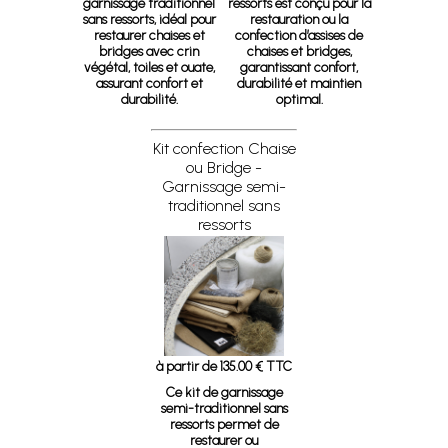
garnissage traditionnel
ressorts est conçu pour la
sans ressorts, idéal pour
restauration ou la
restaurer chaises et
confection d’assises de
bridges avec crin
chaises et bridges,
végétal, toiles et ouate,
garantissant confort,
assurant confort et
durabilité et maintien
durabilité.
optimal.
Kit confection Chaise
ou Bridge -
Garnissage semi-
traditionnel sans
ressorts
à partir de 135.00 € TTC
Ce kit de garnissage
semi-traditionnel sans
ressorts permet de
restaurer ou