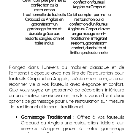
Ce kit complet permet la
confection fauteuil
confection ou la
Anglais ou Crapaud
restauration
traditionnelle de fauteuils
Ce kit complet permet la
Crapaud ou Anglais en
restauration ou la
garantissant un
confection d’un fauteuil
garnissage ferme et
Anglais ou Crapaud avec
durable grâce aux
un garnissage semi-
ressorts, sangles, crin et
traditionnel intégrant
toiles inclus.
ressorts, garantissant
confort, durabilité et
finition professionnelle.
Plongez dans l'univers du mobilier classique et de
l'artisanat d'époque avec nos Kits de Restauration pour
fauteuils Crapaud ou Anglais, spécialement conçus pour
redonner vie à vos fauteuils avec élégance et confort.
Que vous soyez un passionné de décoration intérieure
ou un amateur de rénovation, nos kits vous offrent deux
options de garnissage pour une restauration sur mesure
: le traditionnel et le semi-traditionnel.
Garnissage Traditionnel
: Offrez à vos fauteuils
Crapaud ou Anglais une restauration fidèle à leur
essence d'origine grâce à notre garnissage