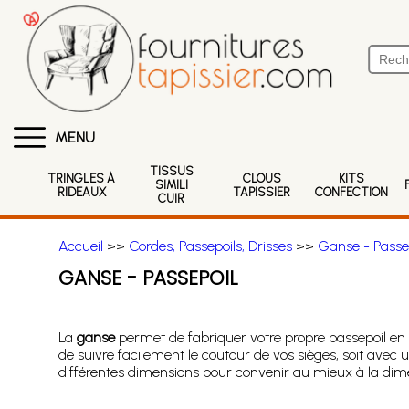
MENU
TISSUS
TRINGLES À
CLOUS
KITS
SIMILI
RIDEAUX
TAPISSIER
CONFECTION
CUIR
Accueil
>>
Cordes, Passepoils, Drisses
>>
Ganse - Passe
GANSE - PASSEPOIL
La
ganse
permet de fabriquer votre propre passepoil en l'
de suivre facilement le coutour de vos sièges, soit avec
différentes dimensions pour convenir au mieux à la dime