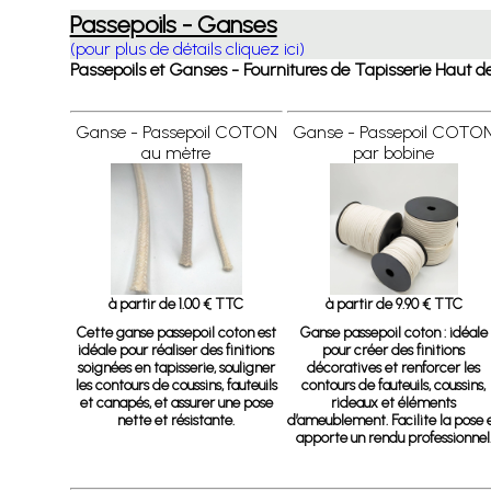
Passepoils - Ganses
(pour plus de détails cliquez ici)
Passepoils et Ganses - Fournitures de Tapisserie Ha
Ganse - Passepoil COTON
Ganse - Passepoil COTO
au mètre
par bobine
à partir de 1.00 € TTC
à partir de 9.90 € TTC
Cette ganse passepoil coton est
Ganse passepoil coton
: idéale
idéale pour réaliser des finitions
pour créer des finitions
soignées en tapisserie, souligner
décoratives et renforcer les
les contours de coussins, fauteuils
contours de fauteuils, coussins,
et canapés, et assurer une pose
rideaux et éléments
nette et résistante.
d’ameublement. Facilite la pose 
apporte un rendu professionnel