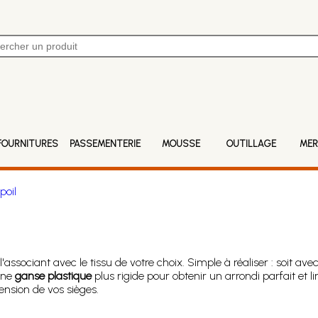
FOURNITURES
PASSEMENTERIE
MOUSSE
OUTILLAGE
MER
poil
associant avec le tissu de votre choix. Simple à réaliser : soit av
 une
ganse plastique
plus rigide pour obtenir un arrondi parfait et l
nsion de vos sièges.