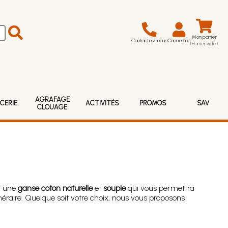
Mon panier
Contactez-nous
Connexion
(Panier vide)
AGRAFAGE
CERIE
ACTIVITÉS
PROMOS
SAV
CLOUAGE
ec une
ganse coton naturelle
et
souple
qui vous permettra
inéraire. Quelque soit votre choix, nous vous proposons