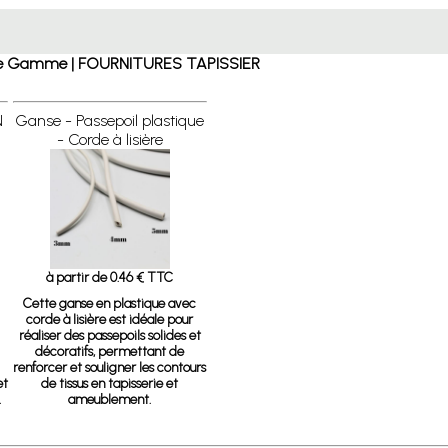
ut de Gamme | FOURNITURES TAPISSIER
N
Ganse - Passepoil plastique
- Corde à lisière
à partir de 0.46 € TTC
Cette ganse en plastique avec
corde à lisière est idéale pour
réaliser des passepoils solides et
décoratifs, permettant de
renforcer et souligner les contours
et
de tissus en tapisserie et
.
ameublement.