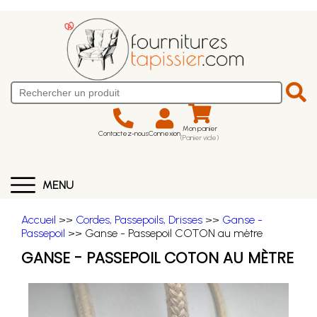
Mon panier
Contactez-nous
Connexion
(Panier vide)
MENU
Accueil
>>
Cordes, Passepoils, Drisses
>>
Ganse -
Passepoil
>> Ganse - Passepoil COTON au mètre
GANSE - PASSEPOIL COTON AU MÈTRE