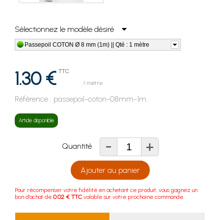
Sélectionnez le modèle désiré
Passepoil COTON Ø 8 mm (1m) || Qté : 1 mètre
1.30 €
TTC
1 mètre
Référence :
passepoil-coton-08mm-1m
Article disponible
-
+
Quantité
Ajouter au panier
Pour récompenser votre fidélité en achetant ce produit, vous gagnez un
bon d'achat de
0.02 € TTC
valable sur votre prochaine commande.