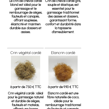
Le crin de cheval cardé
Crin de cheval cardé gris
,
blond
est idéal pour le
souple et élastique, est
garnissage et le
essentiel pour le
rembourrage de sièges,
garnissage traditionnel
fauteuils et canapés,
des assises et dossiers,
offrant souplesse,
garantissant forme,
élasticité et maintien
confort et durabilité dans
durable aux dossiers et
la tapisserie
assises.
d’ameublement.
Crin végétal cardé
Elancrin cardé
à partir de 7.50 € TTC
à partir de 9.90 € TTC
Crin végétal cardé
: idéal
Elancrin cardé
est une
pour le garnissage naturel
fibre naturelle de coco,
et durable de sièges,
idéale pour le
fauteuils et matelas,
rembourrage traditionnel
offrant une bonne
de fauteuils et canapés,