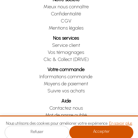
Mieux nous connaître
Confidentialité
CGV
Mentions légales
Nos services
Service client
Vos témoignages
Clic & Collect (DRIVE)
Votre commande
Informations commande
Moyens de paiement
Suivre vos achats
Aide
Contactez nous
Mot de passe oublié
Je me rétracte
Nous utilisons des cookies pour améliorer votre expérience.
En savoir plus
Accepter
Refuser
Je me rétracte