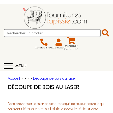
Mon panier
Contactez-nous
Connexion
(Panier vide)
MENU
Accueil
>>
>>
Découpe de bois au laser
DÉCOUPE DE BOIS AU LASER
Découvrez des articles en bois contreplaqué de couleur naturelle qui
décorer votre table
intérieur
pourront
ou
votre
avec