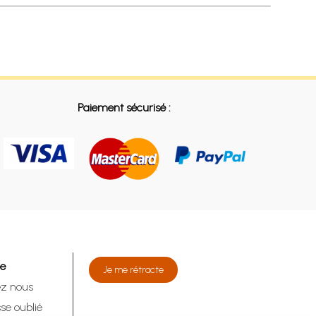
Paiement sécurisé :
de
Je me rétracte
ez nous
se oublié