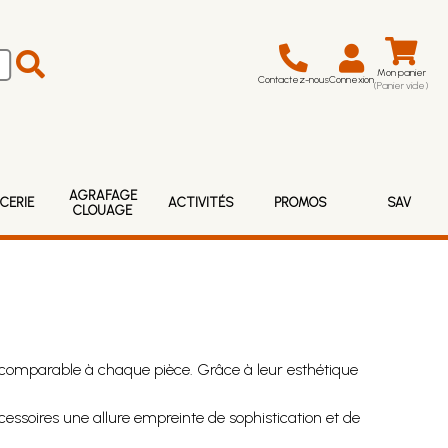
Mon panier
Contactez-nous
Connexion
(Panier vide)
AGRAFAGE
CERIE
ACTIVITÉS
PROMOS
SAV
CLOUAGE
 incomparable à chaque pièce. Grâce à leur esthétique
cessoires une allure empreinte de sophistication et de