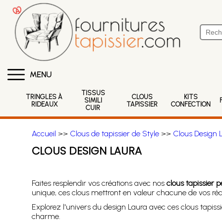
MENU
TISSUS
TRINGLES À
CLOUS
KITS
SIMILI
RIDEAUX
TAPISSIER
CONFECTION
CUIR
Accueil
>>
Clous de tapissier de Style
>>
Clous Design 
CLOUS DESIGN LAURA
Faites resplendir vos créations avec nos
clous tapissier 
unique, ces clous mettront en valeur chacune de vos réal
Explorez l'univers du design Laura avec ces clous tapissi
charme.