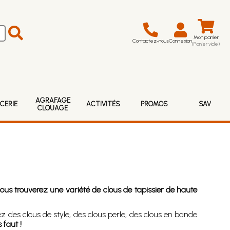
Mon panier
Contactez-nous
Connexion
(Panier vide)
AGRAFAGE
CERIE
ACTIVITÉS
PROMOS
SAV
CLOUAGE
ous trouverez une variété de clous de tapissier de haute
ez des clous de style, des clous perle, des clous en bande
 faut !