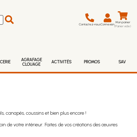
Mon panier
Contactez-nous
Connexion
(Panier vide)
AGRAFAGE
CERIE
ACTIVITÉS
PROMOS
SAV
CLOUAGE
s, canapés, coussins et bien plus encore !
n de votre intérieur. Faites de vos créations des œuvres