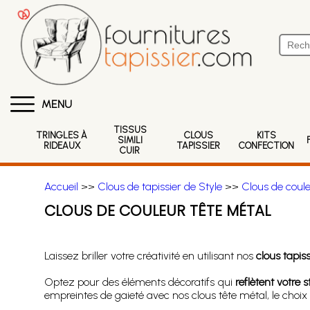
MENU
TISSUS
TRINGLES À
CLOUS
KITS
SIMILI
RIDEAUX
TAPISSIER
CONFECTION
CUIR
Accueil
>>
Clous de tapissier de Style
>>
Clous de coule
CLOUS DE COULEUR TÊTE MÉTAL
Laissez briller votre créativité en utilisant nos
clous tapis
Optez pour des éléments décoratifs qui
reflètent votre 
empreintes de gaieté avec nos clous tête métal, le choix p