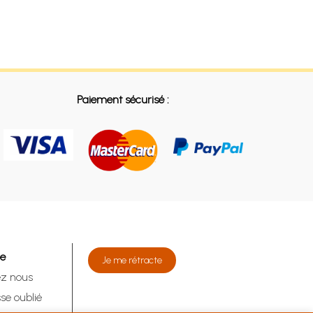
Paiement sécurisé :
de
Je me rétracte
ez nous
se oublié