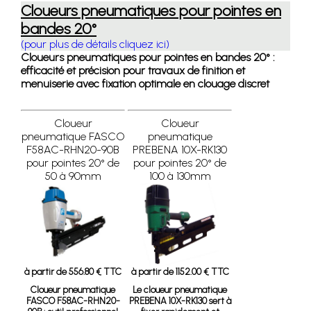
Cloueurs pneumatiques pour pointes en
bandes 20°
(pour plus de détails cliquez ici)
Cloueurs pneumatiques pour pointes en bandes 20° :
efficacité et précision pour travaux de finition et
menuiserie avec fixation optimale en clouage discret
Cloueur
Cloueur
pneumatique FASCO
pneumatique
F58AC-RHN20-90B
PREBENA 10X-RK130
pour pointes 20° de
pour pointes 20° de
50 à 90mm
100 à 130mm
à partir de 556.80 € TTC
à partir de 1152.00 € TTC
Cloueur pneumatique
Le cloueur pneumatique
FASCO F58AC-RHN20-
PREBENA 10X-RK130 sert à