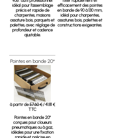
90B
: outil professionnel
fixer rapidement et
idéal pour l’assemblage
efficacement des pointes
précis et rapide de
en bande de 90 à 130 mm,
charpentes, maisons
idéal pour charpentes,
ossature bois, parquets et
ossatures bois, palettes et
palettes, avec réglage de
constructions exigeantes.
profondeur et cadence
ajustable.
Pointes en bande 20°
à partir de
57.60 €
/ 41.81 €
TTC
Pointes en bande 20°
conçues pour cloueurs
pneumatiques ou à gaz,
idéales pour une fixation
rapide et précise en