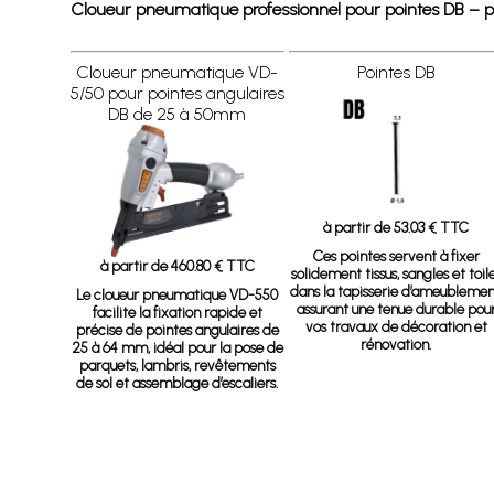
Cloueur pneumatique professionnel pour pointes DB – préc
Cloueur pneumatique VD-
Pointes DB
5/50 pour pointes angulaires
DB de 25 à 50mm
à partir de 53.03 € TTC
Ces pointes servent à fixer
à partir de 460.80 € TTC
solidement tissus, sangles et toil
dans la tapisserie d’ameublemen
Le cloueur pneumatique VD-550
assurant une tenue durable pou
facilite la fixation rapide et
vos travaux de décoration et
précise de pointes angulaires de
rénovation.
25 à 64 mm, idéal pour la pose de
parquets, lambris, revêtements
de sol et assemblage d’escaliers.