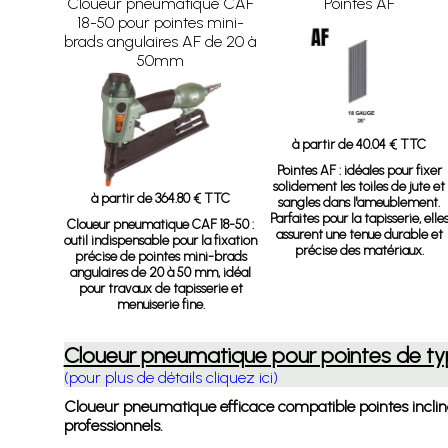
Cloueur pneumatique CAF
Pointes AF
18-50 pour pointes mini-
brads angulaires AF de 20 à
50mm
à partir de 40.04 € TTC
Pointes AF
: idéales pour fixer
solidement les toiles de jute et
à partir de 364.80 € TTC
sangles dans l'ameublement.
Parfaites pour la tapisserie, elle
Cloueur pneumatique CAF 18-50
:
assurent une tenue durable et
outil indispensable pour la fixation
précise des matériaux.
précise de pointes mini-brads
angulaires de 20 à 50 mm, idéal
pour travaux de tapisserie et
menuiserie fine.
Cloueur pneumatique pour pointes de t
(pour plus de détails cliquez ici)
Cloueur pneumatique efficace compatible pointes incliné
professionnels.