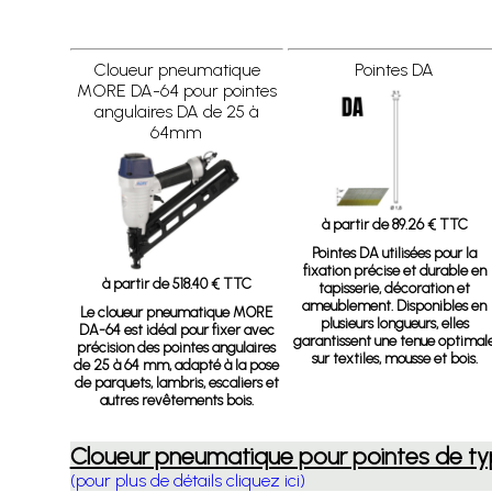
Cloueur pneumatique
Pointes DA
MORE DA-64 pour pointes
angulaires DA de 25 à
64mm
à partir de 89.26 € TTC
Pointes DA
utilisées pour la
fixation précise et durable en
à partir de 518.40 € TTC
tapisserie, décoration et
ameublement. Disponibles en
Le cloueur pneumatique MORE
plusieurs longueurs, elles
DA-64 est idéal pour fixer avec
garantissent une tenue optimal
précision des pointes angulaires
sur textiles, mousse et bois.
de 25 à 64 mm, adapté à la pose
de parquets, lambris, escaliers et
autres revêtements bois.
Cloueur pneumatique pour pointes de t
(pour plus de détails cliquez ici)