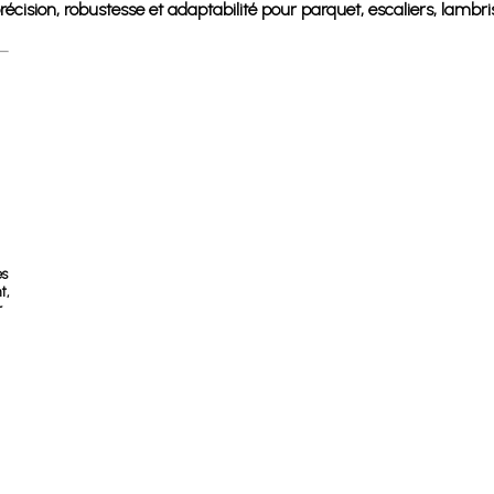
ision, robustesse et adaptabilité pour parquet, escaliers, lambris
es
t,
r