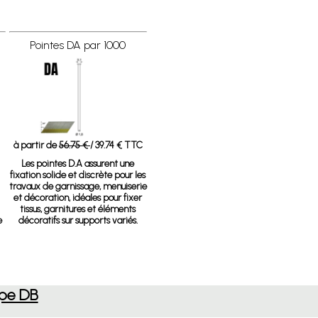
Pointes DA par 1000
à partir de
56.75 €
/ 39.74 € TTC
Les pointes D.A assurent une
fixation solide et discrète pour les
travaux de garnissage, menuiserie
et décoration, idéales pour fixer
tissus, garnitures et éléments
e
décoratifs sur supports variés.
ype DB