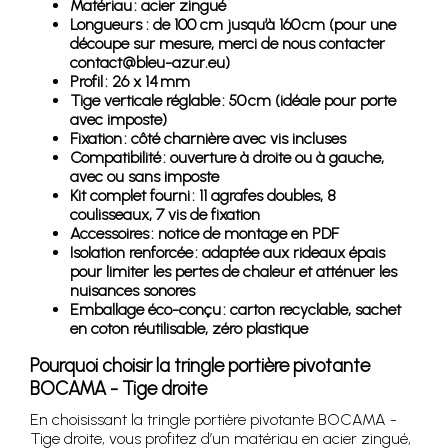
Matériau : acier zingué
Longueurs : de 100 cm jusqu’à 160 cm (pour une
découpe sur mesure, merci de nous contacter
contact@bleu-azur.eu)
Profil : 26 x 14 mm
Tige verticale réglable : 50 cm (idéale pour porte
avec imposte)
Fixation : côté charnière avec vis incluses
Compatibilité : ouverture à droite ou à gauche,
avec ou sans imposte
Kit complet fourni : 11 agrafes doubles, 8
coulisseaux, 7 vis de fixation
Accessoires : notice de montage en PDF
Isolation renforcée : adaptée aux rideaux épais
pour limiter les pertes de chaleur et atténuer les
nuisances sonores
Emballage éco-conçu : carton recyclable, sachet
en coton réutilisable, zéro plastique
Pourquoi choisir la tringle portière pivotante
BOCAMA - Tige droite
En choisissant la tringle portière pivotante BOCAMA -
Tige droite, vous profitez d’un matériau en acier zingué,