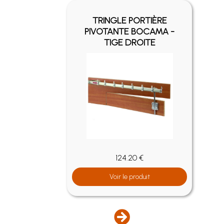
ES ET
TRINGLE PORTIÈRE
POUR
PIVOTANTE BOCAMA -
ÈRE
TIGE DROITE
124.20 €
Voir le produit