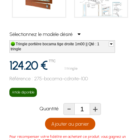
Sélectionnez le modèle désiré
Tringle portière bocama tige droite 1m00 || Qté : 1
tringle
124.20 €
TTC
1 tringle
Référence :
275-bocama-cdroite-100
Article disponible
-
+
Quantité
Ajouter au panier
Pour récompenser votre fidélité en achetant ce produit, vous gagnez un