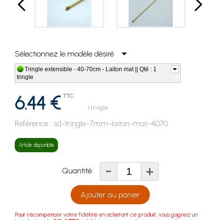
Sélectionnez le modèle désiré
Tringle extensible - 40-70cm - Laiton mat || Qté : 1
tringle
6.44 €
TTC
1 tringle
Référence :
sd-tringle-7mm-laiton-mat-4070
Article disponible
-
+
Quantité
Ajouter au panier
Pour récompenser votre fidélité en achetant ce produit, vous gagnez un