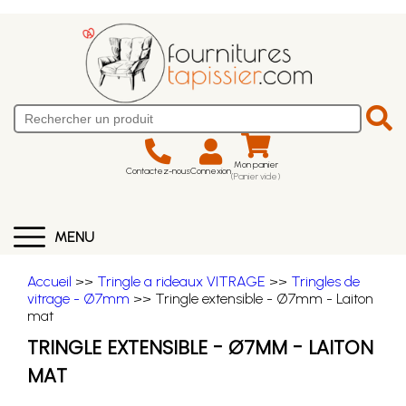
Mon panier
Contactez-nous
Connexion
(Panier vide)
MENU
Accueil
>>
Tringle a rideaux VITRAGE
>>
Tringles de
vitrage - Ø7mm
>> Tringle extensible - Ø7mm - Laiton
mat
TRINGLE EXTENSIBLE - Ø7MM - LAITON
MAT