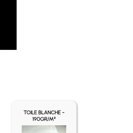
TOILE BLANCHE -
C
190GR/M²
C