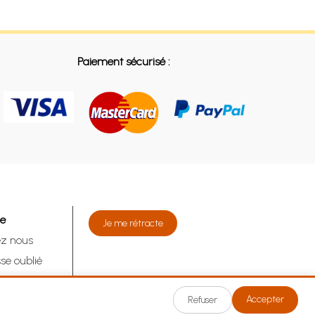
Paiement sécurisé :
de
Je me rétracte
ez nous
se oublié
tracte
Accepter
Refuser