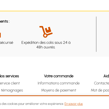
ents :
sécurisé
Expédition des colis sous 24 à
48h ouvrés.
Nos services
Votre commande
Ai
ervice client
Informations commande
Contact
s témoignages
Moyens de paiement
Mot de pas
& Collect (DRIVE)
Suivre vos achats
Je me ré
ns des cookies pour améliorer votre expérience.
En savoir plus