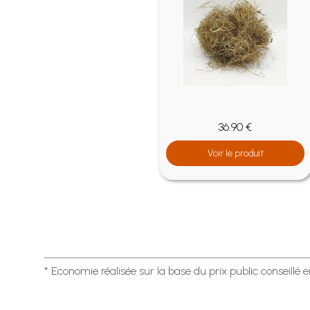
0 €
36.90 €
roduit
Voir le produit
* Economie réalisée sur la base du prix public conseillé 