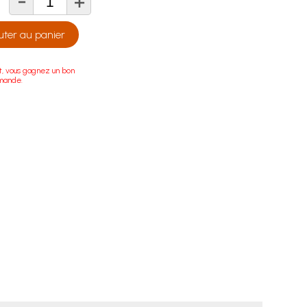
-
+
té
uter au panier
t, vous gagnez un bon
mande.