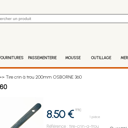
FOURNITURES
PASSEMENTERIE
MOUSSE
OUTILLAGE
MER
> Tire crin à trou 200mm OSBORNE 360
360
8.50 €
TTC
1 pièce
Référence :
tire-crin-a-trou