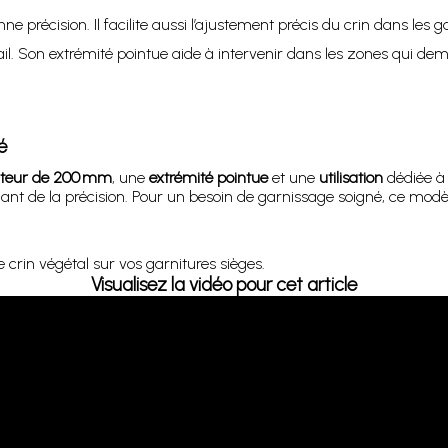
e précision. Il facilite aussi l’ajustement précis du crin dans les g
. Son extrémité pointue aide à intervenir dans les zones qui de
é
teur de 200 mm
, une
extrémité pointue
et une
utilisation
dédiée à 
dant de la précision. Pour un besoin de garnissage soigné, ce modèle
e crin végétal sur vos garnitures sièges.
Visualisez la vidéo pour cet article