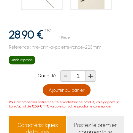
28.90 €
TTC
1 Pièce
Référence :
tire-crin-a-palette-ronde-225mm
Article disponible
-
+
Quantité
Ajouter au panier
Pour récompenser votre fidélité en achetant ce produit, vous gagnez un
bon d'achat de
0.58 € TTC
valable sur votre prochaine commande.
Caractéristiques
Postez le premier
détaillées
commentaire