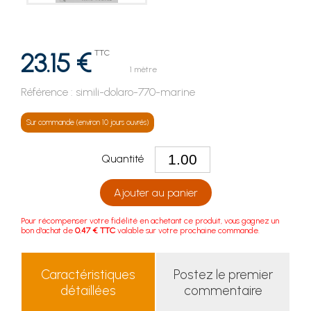
23.15 €
TTC
1 mètre
Référence :
simili-dolaro-770-marine
Sur commande (environ 10 jours ouvrés)
Quantité
Ajouter au panier
Pour récompenser votre fidélité en achetant ce produit, vous gagnez un
bon d'achat de
0.47 € TTC
valable sur votre prochaine commande.
Caractéristiques
Postez le premier
détaillées
commentaire