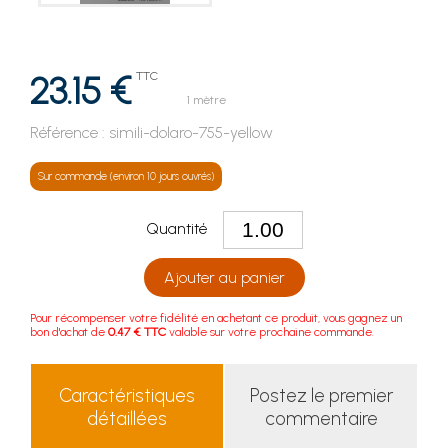
23.15 €
TTC
1 mètre
Référence :
simili-dolaro-755-yellow
Sur commande (environ 10 jours ouvrés)
Quantité
Ajouter au panier
Pour récompenser votre fidélité en achetant ce produit, vous gagnez un
bon d'achat de
0.47 € TTC
valable sur votre prochaine commande.
Caractéristiques
Postez le premier
détaillées
commentaire