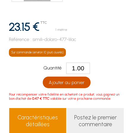
23.15 €
TTC
1 mètre
Référence :
simili-dolaro-477-lilac
Sur commande (environ 10 jours ouvrés)
Quantité
Ajouter au panier
Pour récompenser votre fidélité en achetant ce produit, vous gagnez un
bon d'achat de
0.47 € TTC
valable sur votre prochaine commande.
Caractéristiques
Postez le premier
détaillées
commentaire