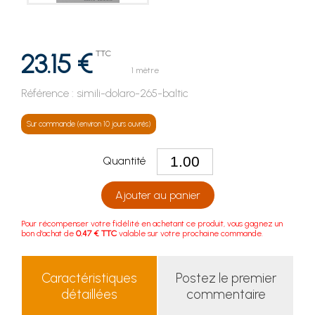
23.15 €
TTC
1 mètre
Référence :
simili-dolaro-265-baltic
Sur commande (environ 10 jours ouvrés)
Quantité
Ajouter au panier
Pour récompenser votre fidélité en achetant ce produit, vous gagnez un
bon d'achat de
0.47 € TTC
valable sur votre prochaine commande.
Caractéristiques
Postez le premier
détaillées
commentaire