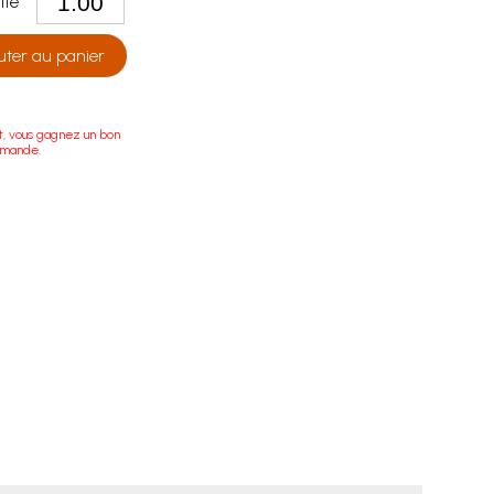
tité
uter au panier
t, vous gagnez un bon
mmande.