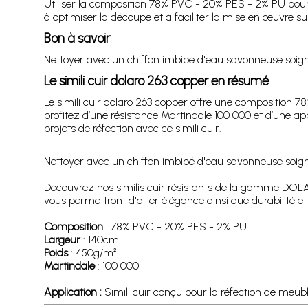
Utiliser la composition 78% PVC - 20% PES - 2% PU pour r
à optimiser la découpe et à faciliter la mise en œuvre sur
Bon à savoir
Nettoyer avec un chiffon imbibé d'eau savonneuse soigneu
Le simili cuir dolaro 263 copper en résumé
Le simili cuir dolaro 263 copper offre une composition
profitez d’une résistance Martindale 100 000 et d’une appl
projets de réfection avec ce simili cuir.
Nettoyer avec un chiffon imbibé d'eau savonneuse soigneu
Découvrez nos similis cuir résistants de la gamme DOLARO
vous permettront d'allier élégance ainsi que durabilité 
Composition
: 78% PVC - 20% PES - 2% PU
Largeur
: 140cm
Poids
: 450g/m²
Martindale
: 100 000
Application :
Simili cuir conçu pour la réfection de meubles