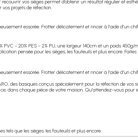
ecouvrir vos sièges permet d’obtenir un résultat régulier et esthét
 vos projets de réfection.
sement essorée. Frotter délicatement et rincer à l'aide d'un chif
 78% PVC - 20% PES - 2% PU, une largeur 140cm et un poids 450g/m
ication pensée pour les sièges, les fauteuils et plus encore. Faite
sement essorée. Frotter délicatement et rincer à l'aide d'un chif
, des basiques conçus spécialement pour la réfection de vos siège
et ce, dans chaque pièce de votre maison. Qu'attendez-vous pour e
 tels que les sièges, les fauteuils et plus encore.