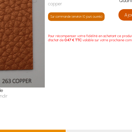
Quan
copper
Ajo
Sur commande (environ 10 jours ouvrés)
Pour récompenser votre fidélité en achetant ce produi
d'achat de
0.47 € TTC
valable sur votre prochaine co
le
ndir