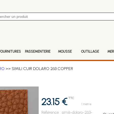
FOURNITURES
PASSEMENTERIE
MOUSSE
OUTILLAGE
MER
ARO
>> SIMILI CUIR DOLARO 263 COPPER
23.15 €
TTC
1 mètre
Référence :
simili-dolaro-263-