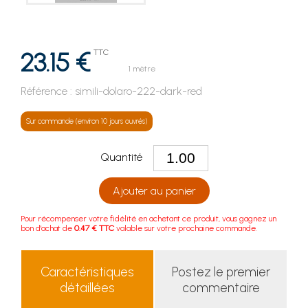
23.15 €
TTC
1 mètre
Référence :
simili-dolaro-222-dark-red
Sur commande (environ 10 jours ouvrés)
Quantité
Ajouter au panier
Pour récompenser votre fidélité en achetant ce produit, vous gagnez un
bon d'achat de
0.47 € TTC
valable sur votre prochaine commande.
Caractéristiques
Postez le premier
détaillées
commentaire