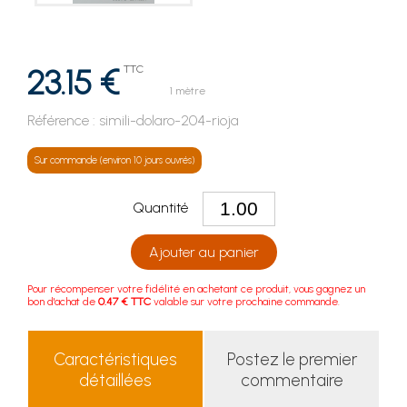
23.15 €
TTC
1 mètre
Référence :
simili-dolaro-204-rioja
Sur commande (environ 10 jours ouvrés)
Quantité
Ajouter au panier
Pour récompenser votre fidélité en achetant ce produit, vous gagnez un
bon d'achat de
0.47 € TTC
valable sur votre prochaine commande.
Caractéristiques
Postez le premier
détaillées
commentaire