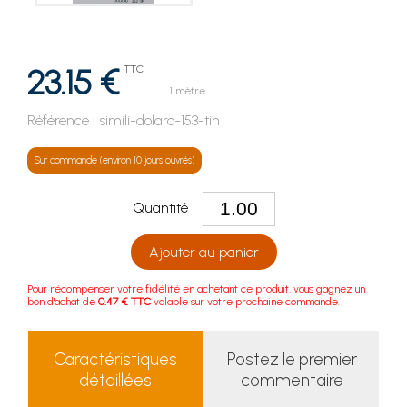
23.15 €
TTC
1 mètre
Référence :
simili-dolaro-153-tin
Sur commande (environ 10 jours ouvrés)
Quantité
Ajouter au panier
Pour récompenser votre fidélité en achetant ce produit, vous gagnez un
bon d'achat de
0.47 € TTC
valable sur votre prochaine commande.
Caractéristiques
Postez le premier
détaillées
commentaire