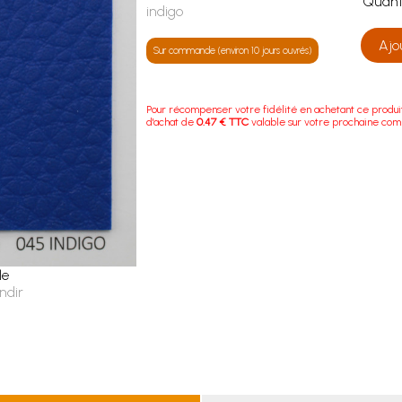
Quan
indigo
Ajo
Sur commande (environ 10 jours ouvrés)
Pour récompenser votre fidélité en achetant ce produi
d'achat de
0.47 € TTC
valable sur votre prochaine co
le
ndir