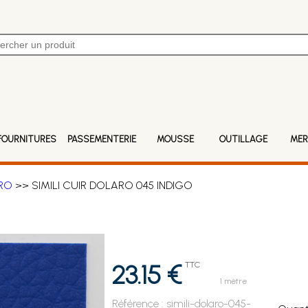
FOURNITURES
PASSEMENTERIE
MOUSSE
OUTILLAGE
MER
ARO
>> SIMILI CUIR DOLARO 045 INDIGO
23.15 €
TTC
1 mètre
Référence :
simili-dolaro-045-