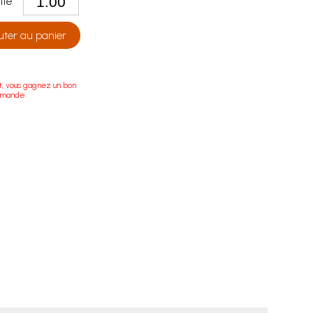
tité
uter au panier
t, vous gagnez un bon
mmande.