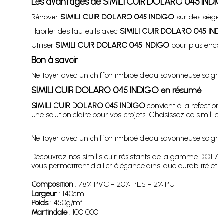
Les avantages de
SIMILI CUIR DOLARO 045 IND
Rénover
SIMILI CUIR DOLARO 045 INDIGO
sur des sièg
Habiller des fauteuils avec
SIMILI CUIR DOLARO 045 IN
Utiliser
SIMILI CUIR DOLARO 045 INDIGO
pour plus enco
Bon à savoir
Nettoyer avec un chiffon imbibé d'eau savonneuse soigneu
SIMILI CUIR DOLARO 045 INDIGO
en résumé
SIMILI CUIR DOLARO 045 INDIGO
convient à la réfectio
une solution claire pour vos projets. Choisissez ce simil
Nettoyer avec un chiffon imbibé d'eau savonneuse soigneu
Découvrez nos similis cuir résistants de la gamme DOLARO
vous permettront d'allier élégance ainsi que durabilité 
Composition
: 78% PVC - 20% PES - 2% PU
Largeur
: 140cm
Poids
: 450g/m²
Martindale
: 100 000