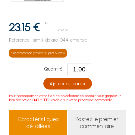
23.15 €
TTC
1 mètre
Référence :
simili-dolaro-044-emerald
Sur commande (environ 10 jours ouvrés)
Quantité
Ajouter au panier
Pour récompenser votre fidélité en achetant ce produit, vous gagnez un
bon d'achat de
0.47 € TTC
valable sur votre prochaine commande.
Caractéristiques
Postez le premier
détaillées
commentaire