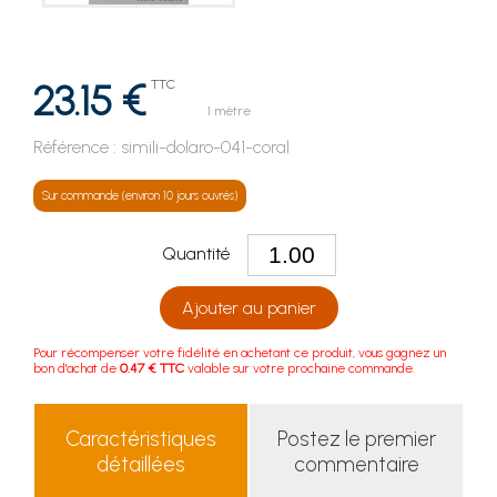
23.15 €
TTC
1 mètre
Référence :
simili-dolaro-041-coral
Sur commande (environ 10 jours ouvrés)
Quantité
Ajouter au panier
Pour récompenser votre fidélité en achetant ce produit, vous gagnez un
bon d'achat de
0.47 € TTC
valable sur votre prochaine commande.
Caractéristiques
Postez le premier
détaillées
commentaire