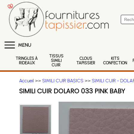
MENU
TISSUS
TRINGLES À
CLOUS
KITS
SIMILI
RIDEAUX
TAPISSIER
CONFECTION
CUIR
Accueil
>>
SIMILI CUIR BASICS
>>
SIMILI CUIR - DOL
SIMILI CUIR DOLARO 033 PINK BABY