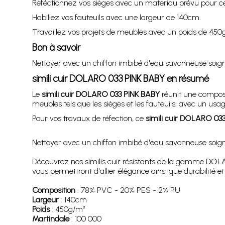
Réféctionnez vos sièges avec un matériau prévu pour c
Habillez vos fauteuils avec une largeur de 140cm.
Travaillez vos projets de meubles avec un poids de 450
Bon à savoir
Nettoyer avec un chiffon imbibé d'eau savonneuse soigneu
simili cuir DOLARO 033 PINK BABY
en résumé
Le
simili cuir DOLARO 033 PINK BABY
réunit une composi
meubles tels que les sièges et les fauteuils, avec un usa
Pour vos travaux de réfection, ce
simili cuir DOLARO 03
Nettoyer avec un chiffon imbibé d'eau savonneuse soigneu
Découvrez nos similis cuir résistants de la gamme DOLARO
vous permettront d'allier élégance ainsi que durabilité 
Composition
: 78% PVC - 20% PES - 2% PU
Largeur
: 140cm
Poids
: 450g/m²
Martindale
: 100 000