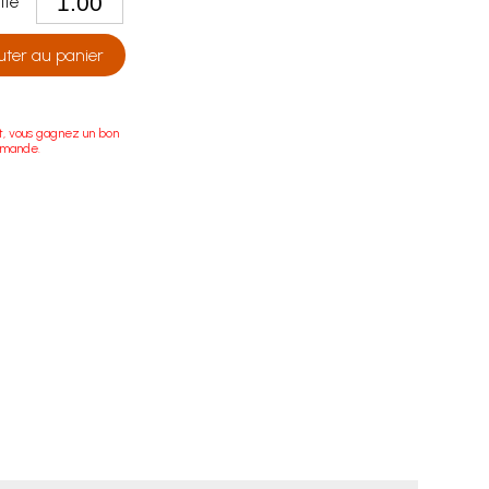
tité
uter au panier
t, vous gagnez un bon
mmande.