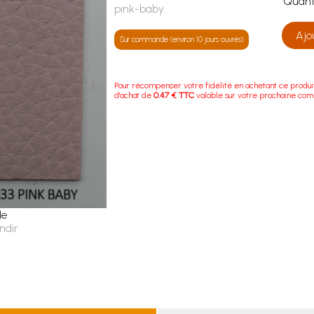
Quan
pink-baby
Ajo
Sur commande (environ 10 jours ouvrés)
Pour récompenser votre fidélité en achetant ce produi
d'achat de
0.47 € TTC
valable sur votre prochaine co
le
ndir