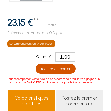
23.15 €
TTC
1 mètre
Référence :
simili-dolaro-010-gold
Sur commande (environ 10 jours ouvrés)
Quantité
Ajouter au panier
Pour récompenser votre fidélité en achetant ce produit, vous gagnez un
bon d'achat de
0.47 € TTC
valable sur votre prochaine commande.
Caractéristiques
Postez le premier
détaillées
commentaire