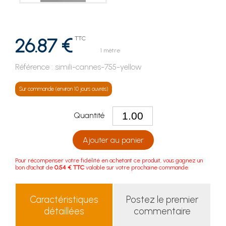
26.87 €
TTC
1 mètre
Référence :
simili-cannes-755-yellow
Sur commande (environ 10 jours ouvrés)
Quantité
Ajouter au panier
Pour récompenser votre fidélité en achetant ce produit, vous gagnez un
bon d'achat de
0.54 € TTC
valable sur votre prochaine commande.
Caractéristiques
Postez le premier
détaillées
commentaire