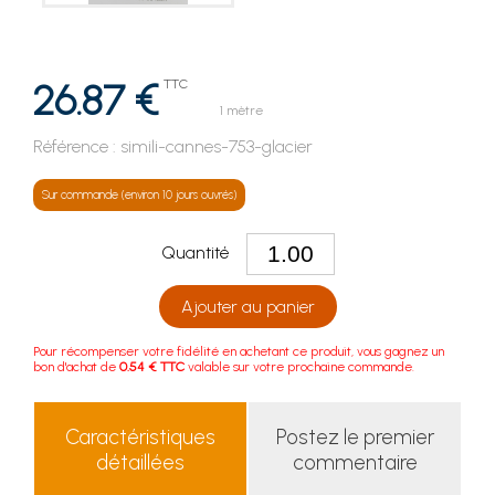
26.87 €
TTC
1 mètre
Référence :
simili-cannes-753-glacier
Sur commande (environ 10 jours ouvrés)
Quantité
Ajouter au panier
Pour récompenser votre fidélité en achetant ce produit, vous gagnez un
bon d'achat de
0.54 € TTC
valable sur votre prochaine commande.
Caractéristiques
Postez le premier
détaillées
commentaire