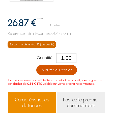
26.87 €
TTC
1 mètre
Référence :
simili-cannes-704-storm
Sur commande (environ 10 jours ouvrés)
Quantité
Ajouter au panier
Pour récompenser votre fidélité en achetant ce produit, vous gagnez un
bon d'achat de
0.54 € TTC
valable sur votre prochaine commande.
Caractéristiques
Postez le premier
détaillées
commentaire