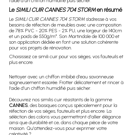
l'aide d'un chiffon humidifié puis sécher.
Le
SIMILI CUIR CANNES 704 STORM
en résumé
Le
SIMILI CUIR CANNES 704 STORM
s’adresse à vos
besoins de réfection de meubles avec une composition
de 78% PVC - 20% PES - 2% PU, une largeur de 140cm
et un poids de 550g/m². Son Martindale de 100 000 et
son application dédiée en font une solution cohérente
pour vos projets de rénovation.
Choisissez ce simili cuir pour vos sièges, vos fauteuils et
plus encore.
Nettoyer avec un chiffon imbibé d'eau savonneuse
soigneusement essorée. Frotter délicatement et rincer à
l'aide d'un chiffon humidifié puis sécher.
Découvrez nos similis cuir résistants de la gamme
CANNES
, des basiques conçus spécialement pour la
réfection de vos sièges, fauteuils et plus encore. La
séléction des coloris vous permettront d'allier élégance
ainsi que durabilité et ce, dans chaque pièce de votre
maison. Qu'attendez-vous pour exprimer votre
créativité ?