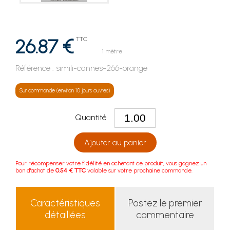
26.87 €
TTC
1 mètre
Référence :
simili-cannes-266-orange
Sur commande (environ 10 jours ouvrés)
Quantité
Ajouter au panier
Pour récompenser votre fidélité en achetant ce produit, vous gagnez un
bon d'achat de
0.54 € TTC
valable sur votre prochaine commande.
Caractéristiques
Postez le premier
détaillées
commentaire