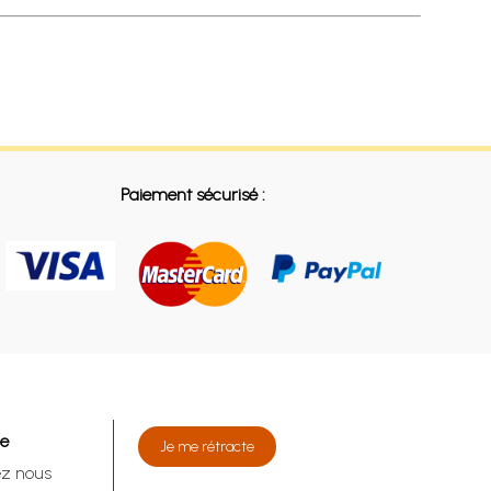
Paiement sécurisé :
de
Je me rétracte
ez nous