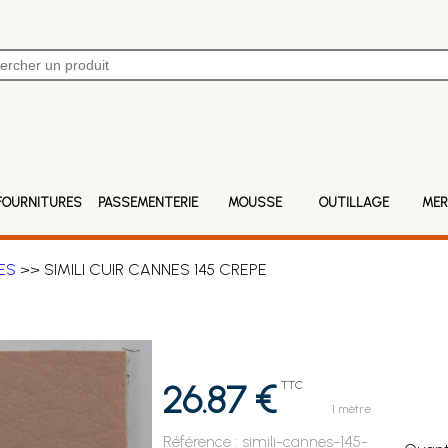
FOURNITURES
PASSEMENTERIE
MOUSSE
OUTILLAGE
MER
ES
>> SIMILI CUIR CANNES 145 CREPE
26.87 €
TTC
1 mètre
Référence :
simili-cannes-145-