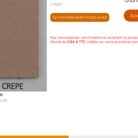
Quan
crepe
Ajo
Sur commande (environ 10 jours ouvrés)
Pour récompenser votre fidélité en achetant ce produi
d'achat de
0.54 € TTC
valable sur votre prochaine co
le
ndir