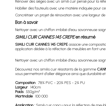
Rénover des sièges avec un simili cuir pensé pour la réf
Habiller des fauteuils avec une matière indiquée pour ce
Concrétiser un projet de rénovation avec une largeur de
Bon à savoir
Nettoyer avec un chiffon imbibé d'eau savonneuse soigneu
SIMILI CUIR CANNES 145 CREPE
en résumé
SIMILI CUIR CANNES 145 CREPE
associe une compositio
application dédiée à la réfection de meubles en font une 
Nettoyer avec un chiffon imbibé d'eau savonneuse soigneu
Découvrez nos similis cuir résistants de la gamme
CAN
vous permettront d'allier élégance ainsi que durabilité 
Composition
: 78% PVC - 20% PES - 2% PU
Largeur
: 140cm
Poids
: 550g/m²
Martindale
: 100 000
Application :
Simili cuir conçu pour la réfection de meubles