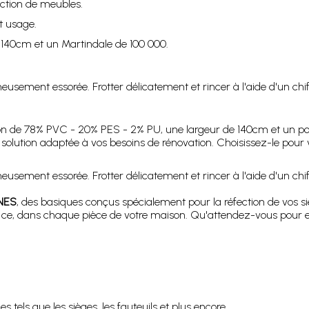
ection de meubles.
t usage.
 140cm et un Martindale de 100 000.
sement essorée. Frotter délicatement et rincer à l'aide d'un chif
n de 78% PVC - 20% PES - 2% PU, une largeur de 140cm et un poi
solution adaptée à vos besoins de rénovation. Choisissez-le pour vo
sement essorée. Frotter délicatement et rincer à l'aide d'un chif
NES
, des basiques conçus spécialement pour la réfection de vos sièg
et ce, dans chaque pièce de votre maison. Qu'attendez-vous pour e
 tels que les sièges, les fauteuils et plus encore.