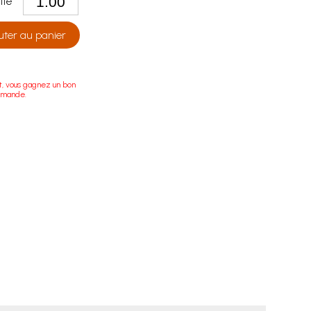
tité
uter au panier
t, vous gagnez un bon
mmande.