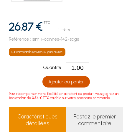
26.87 €
TTC
1 mètre
Référence :
simili-cannes-142-sage
Sur commande (environ 10 jours ouvrés)
Quantité
Ajouter au panier
Pour récompenser votre fidélité en achetant ce produit, vous gagnez un
bon d'achat de
0.54 € TTC
valable sur votre prochaine commande.
Caractéristiques
Postez le premier
détaillées
commentaire