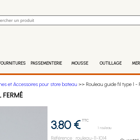
FOURNITURES
PASSEMENTERIE
MOUSSE
OUTILLAGE
MER
s et Accessoires pour store bateau
>> Rouleau guide fil type 1 - 
L FERMÉ
3.80 €
TTC
1 rouleau
Référence :
rouleau-11-1014