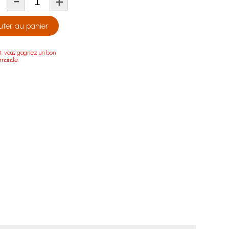
-
+
té
uter au panier
t, vous gagnez un bon
mmande.