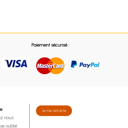
Paiement sécurisé :
de
Je me rétracte
ez nous
se oublié