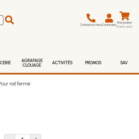
Mon panier
Contactez-nous
Connexion
(Panier vide)
AGRAFAGE
CERIE
ACTIVITÉS
PROMOS
SAV
CLOUAGE
Pour rail fermé