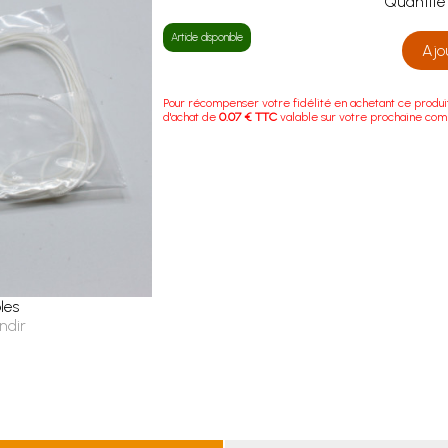
Quanti
Article disponible
Ajo
Pour récompenser votre fidélité en achetant ce produi
d'achat de
0.07 € TTC
valable sur votre prochaine co
les
ndir