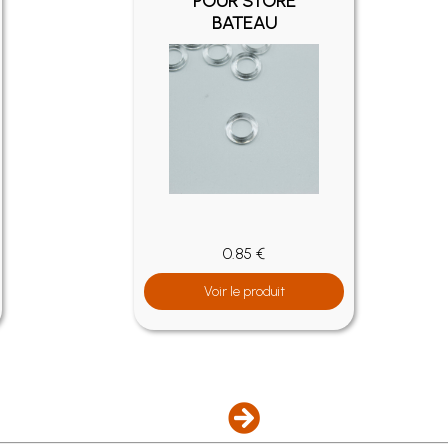
POUR STORE
BATEAU
0.85 €
Voir le produit