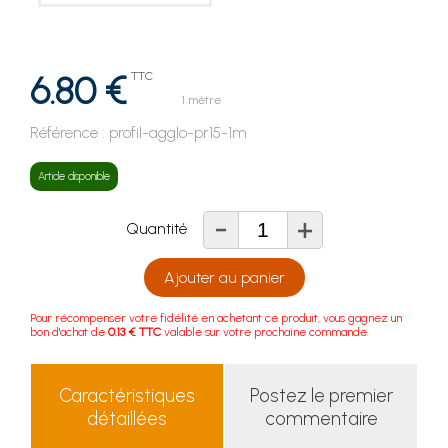
6.80 €
TTC
1 mètre
Référence :
profil-agglo-pr15-1m
Article disponible
-
+
Quantité
Ajouter au panier
Pour récompenser votre fidélité en achetant ce produit, vous gagnez un
bon d'achat de
0.13 € TTC
valable sur votre prochaine commande.
Caractéristiques
Postez le premier
détaillées
commentaire