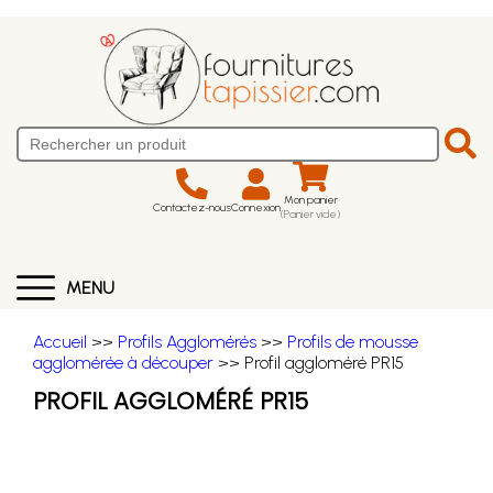
Mon panier
Contactez-nous
Connexion
(Panier vide)
MENU
Accueil
>>
Profils Agglomérés
>>
Profils de mousse
agglomérée à découper
>> Profil aggloméré PR15
PROFIL AGGLOMÉRÉ PR15