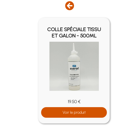
Y -
COLLE SPÉCIALE TISSU
ET GALON - 500ML
19.50 €
Voir le produit