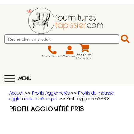
Mon panier
Contactez-nous
Connexion
(Panier vide)
MENU
Accueil
>>
Profils Agglomérés
>>
Profils de mousse
agglomérée à découper
>> Profil aggloméré PR13
PROFIL AGGLOMÉRÉ PR13