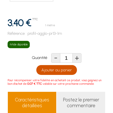
3.40 €
TTC
1 mètre
Référence :
profil-agglo-pr13-1m
Article disponible
-
+
Quantité
Ajouter au panier
Pour récompenser votre fidélité en achetant ce produit, vous gagnez un
bon d'achat de
0.07 € TTC
valable sur votre prochaine commande.
Caractéristiques
Postez le premier
détaillées
commentaire