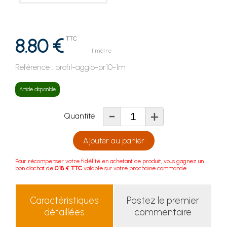
8.80 €
TTC
1 mètre
Référence :
profil-agglo-pr10-1m
Article disponible
-
+
Quantité
Ajouter au panier
Pour récompenser votre fidélité en achetant ce produit, vous gagnez un
bon d'achat de
0.18 € TTC
valable sur votre prochaine commande.
Caractéristiques
Postez le premier
détaillées
commentaire