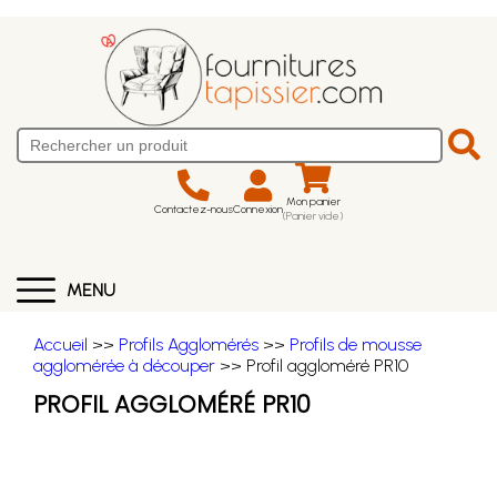
Mon panier
Contactez-nous
Connexion
(Panier vide)
MENU
Accueil
>>
Profils Agglomérés
>>
Profils de mousse
agglomérée à découper
>> Profil aggloméré PR10
PROFIL AGGLOMÉRÉ PR10