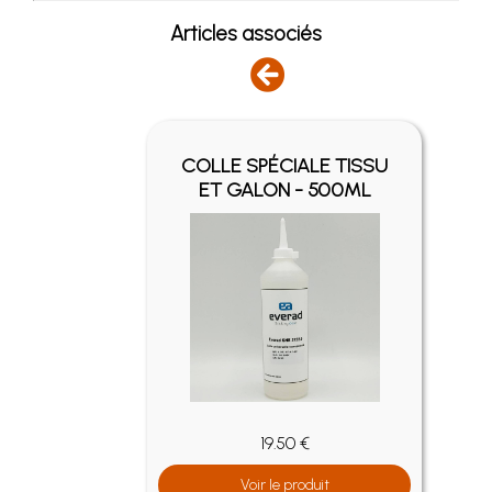
Articles associés
Y -
COLLE SPÉCIALE TISSU
ET GALON - 500ML
19.50 €
Voir le produit