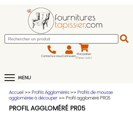
Mon panier
Contactez-nous
Connexion
(Panier vide)
MENU
Accueil
>>
Profils Agglomérés
>>
Profils de mousse
agglomérée à découper
>> Profil aggloméré PR05
PROFIL AGGLOMÉRÉ PR05