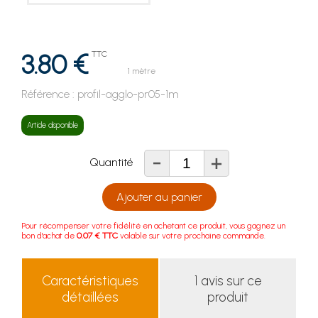
3.80 €
TTC
1 mètre
Référence :
profil-agglo-pr05-1m
Article disponible
-
+
Quantité
Ajouter au panier
Pour récompenser votre fidélité en achetant ce produit, vous gagnez un
bon d'achat de
0.07 € TTC
valable sur votre prochaine commande.
Caractéristiques
1 avis sur ce
détaillées
produit