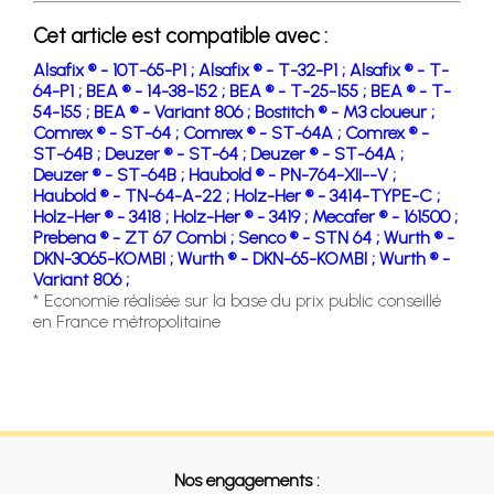
Cet article est compatible avec :
Alsafix ® - 10T-65-P1 ;
Alsafix ® - T-32-P1 ;
Alsafix ® - T-
64-P1 ;
BEA ® - 14-38-152 ;
BEA ® - T-25-155 ;
BEA ® - T-
54-155 ;
BEA ® - Variant 806 ;
Bostitch ® - M3 cloueur ;
Comrex ® - ST-64 ;
Comrex ® - ST-64A ;
Comrex ® -
ST-64B ;
Deuzer ® - ST-64 ;
Deuzer ® - ST-64A ;
Deuzer ® - ST-64B ;
Haubold ® - PN-764-XII--V ;
Haubold ® - TN-64-A-22 ;
Holz-Her ® - 3414-TYPE-C ;
Holz-Her ® - 3418 ;
Holz-Her ® - 3419 ;
Mecafer ® - 161500 ;
Prebena ® - ZT 67 Combi ;
Senco ® - STN 64 ;
Wurth ® -
DKN-3065-KOMBI ;
Wurth ® - DKN-65-KOMBI ;
Wurth ® -
Variant 806 ;
* Economie réalisée sur la base du prix public conseillé
en France métropolitaine
Nos engagements :