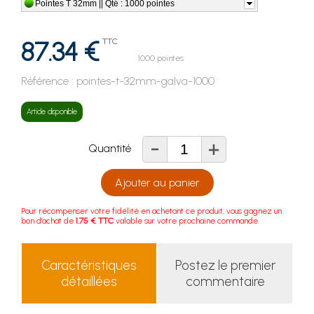
Pointes T 32mm || Qté : 1000 pointes
87.34 €
TTC
1000 pointes
Référence :
pointes-t-32mm-galva-1000
Article disponible
-
+
Quantité
Ajouter au panier
Pour récompenser votre fidélité en achetant ce produit, vous gagnez un
bon d'achat de
1.75 € TTC
valable sur votre prochaine commande.
Caractéristiques
Postez le premier
détaillées
commentaire