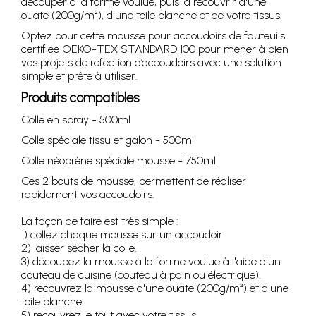
découper à la forme voulue, puis la recouvrir d'une
ouate (200g/m²), d'une toile blanche et de votre tissus.
Optez pour cette mousse pour accoudoirs de fauteuils
certifiée OEKO-TEX STANDARD 100 pour mener à bien
vos projets de réfection d’accoudoirs avec une solution
simple et prête à utiliser.
Produits compatibles
Colle en spray - 500ml
Colle spéciale tissu et galon - 500ml
Colle néoprène spéciale mousse - 750ml
Ces 2 bouts de mousse, permettent de réaliser
rapidement vos accoudoirs.
La façon de faire est très simple :
1) collez chaque mousse sur un accoudoir
2) laisser sécher la colle.
3) découpez la mousse à la forme voulue à l'aide d'un
couteau de cuisine (couteau à pain ou électrique).
4) recouvrez la mousse d'une ouate (200g/m²) et d'une
toile blanche.
5) recouvrez le tout avec votre tissus.