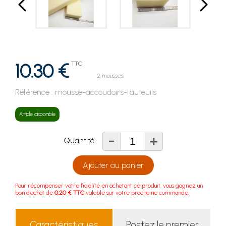
10.30 €
TTC
2 mousses
Référence :
mousse-accoudoirs-fauteuils
Article disponible
-
+
Quantité
Ajouter au panier
Pour récompenser votre fidélité en achetant ce produit, vous gagnez un
bon d'achat de
0.20 € TTC
valable sur votre prochaine commande.
Caractéristiques
Postez le premier