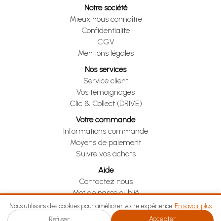
Notre société
Mieux nous connaître
Confidentialité
CGV
Mentions légales
Nos services
Service client
Vos témoignages
Clic & Collect (DRIVE)
Votre commande
Informations commande
Moyens de paiement
Suivre vos achats
Aide
Contactez nous
Mot de passe oublié
Je me rétracte
Nous utilisons des cookies pour améliorer votre expérience.
En savoir plus
Accepter
Refuser