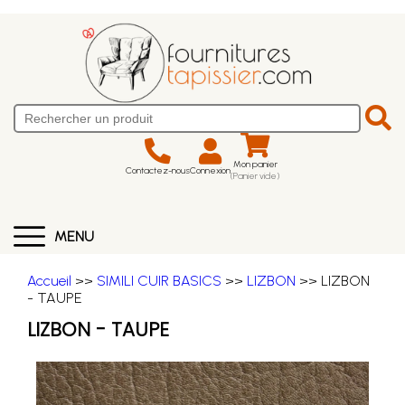
Mon panier
Contactez-nous
Connexion
(Panier vide)
MENU
Accueil
>>
SIMILI CUIR BASICS
>>
LIZBON
>> LIZBON
- TAUPE
LIZBON - TAUPE