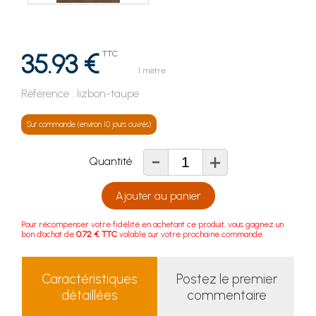
35.93 €
TTC
1 mètre
Référence :
lizbon-taupe
Sur commande (environ 10 jours ouvrés)
-
+
Quantité
Ajouter au panier
Pour récompenser votre fidélité en achetant ce produit, vous gagnez un
bon d'achat de
0.72 € TTC
valable sur votre prochaine commande.
Caractéristiques
Postez le premier
détaillées
commentaire