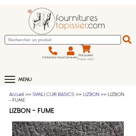
Mon panier
Contactez-nous
Connexion
(Panier vide)
MENU
Accueil
>>
SIMILI CUIR BASICS
>>
LIZBON
>> LIZBON
- FUME
LIZBON - FUME