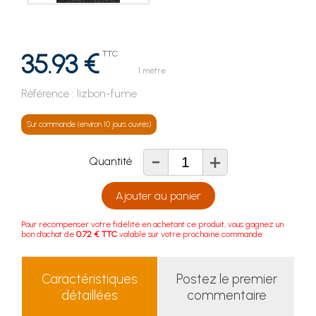
35.93 €
TTC
1 mètre
Référence :
lizbon-fume
Sur commande (environ 10 jours ouvrés)
-
+
Quantité
Ajouter au panier
Pour récompenser votre fidélité en achetant ce produit, vous gagnez un
bon d'achat de
0.72 € TTC
valable sur votre prochaine commande.
Caractéristiques
Postez le premier
détaillées
commentaire