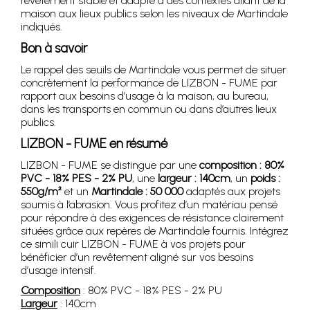
revêtement stable et adapté à des contextes allant de la
maison aux lieux publics selon les niveaux de Martindale
indiqués.
Bon à savoir
Le rappel des seuils de Martindale vous permet de situer
concrètement la performance de LIZBON - FUME par
rapport aux besoins d’usage à la maison, au bureau,
dans les transports en commun ou dans d’autres lieux
publics.
LIZBON - FUME en résumé
LIZBON - FUME se distingue par une
composition : 80%
PVC - 18% PES - 2% PU
, une
largeur : 140cm
, un
poids :
550g/m²
et un
Martindale : 50 000
adaptés aux projets
soumis à l’abrasion. Vous profitez d’un matériau pensé
pour répondre à des exigences de résistance clairement
situées grâce aux repères de Martindale fournis. Intégrez
ce simili cuir LIZBON - FUME à vos projets pour
bénéficier d’un revêtement aligné sur vos besoins
d’usage intensif.
Composition
: 80% PVC - 18% PES - 2% PU
Largeur
: 140cm