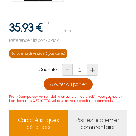
35.93 €
TTC
1 mètre
Référence :
lizbon-black
Sur commande (environ 10 jours ouvrés)
-
+
Quantité
Ajouter au panier
Pour récompenser votre fidélité en achetant ce produit, vous gagnez un
bon d'achat de
0.72 € TTC
valable sur votre prochaine commande.
Caractéristiques
Postez le premier
détaillées
commentaire