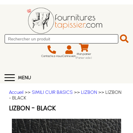
Mon panier
Contactez-nous
Connexion
(Panier vide)
MENU
Accueil
>>
SIMILI CUIR BASICS
>>
LIZBON
>> LIZBON
- BLACK
LIZBON - BLACK