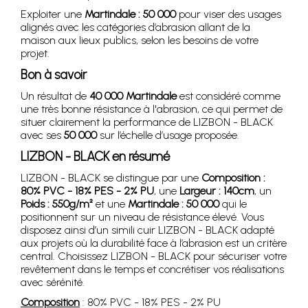
Exploiter une
Martindale : 50 000
pour viser des usages
alignés avec les catégories d’abrasion allant de la
maison aux lieux publics, selon les besoins de votre
projet.
Bon à savoir
Un résultat de
40 000 Martindale
est considéré comme
une très bonne résistance à l'abrasion, ce qui permet de
situer clairement la performance de LIZBON - BLACK
avec ses
50 000
sur l’échelle d’usage proposée.
LIZBON - BLACK en résumé
LIZBON - BLACK se distingue par une
Composition :
80% PVC - 18% PES - 2% PU
, une
Largeur : 140cm
, un
Poids : 550g/m²
et une
Martindale : 50 000
qui le
positionnent sur un niveau de résistance élevé. Vous
disposez ainsi d’un simili cuir LIZBON - BLACK adapté
aux projets où la durabilité face à l’abrasion est un critère
central. Choisissez LIZBON - BLACK pour sécuriser votre
revêtement dans le temps et concrétiser vos réalisations
avec sérénité.
Composition
: 80% PVC - 18% PES - 2% PU