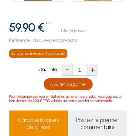
59.90 €
TTC
1 disque pressoir
Référence :
disque-pressoir-astor
Sur commande (environ 10 jours ouvrés)
-
+
Quantité
Ajouter au panier
Pour récompenser votre fidélité en achetant ce produit, vous gagnez un
bon d'achat de
1.20 € TTC
valable sur votre prochaine commande.
Caractéristiques
Postez le premier
détaillées
commentaire