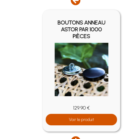
BOUTONS ANNEAU
AU
ASTOR PAR 1000
ÈCES
PIÈCES
129.90 €
Voir le produit