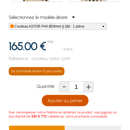
Sélectionnez le modèle désiré
Couteau ASTOR P44 Ø28mm || Qté : 1 pièce
165.00 €
TTC
1 pièce
Référence :
couteau-astor-p44
Sur commande (environ 10 jours ouvrés)
-
+
Quantité
Ajouter au panier
Pour récompenser votre fidélité en achetant ce produit, vous gagnez un
bon d'achat de
3.30 € TTC
valable sur votre prochaine commande.