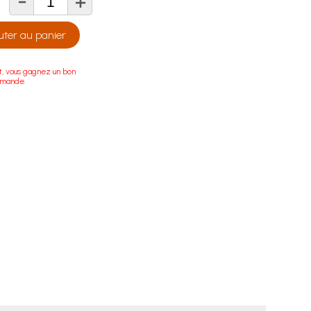
-
+
té
uter au panier
t, vous gagnez un bon
mmande.