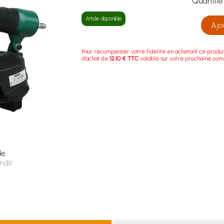
Quanti
Article disponible
Ajo
Pour récompenser votre fidélité en achetant ce produi
d'achat de
12.10 € TTC
valable sur votre prochaine co
le
ndir