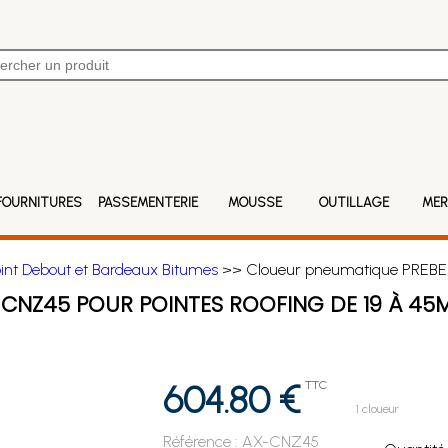
FOURNITURES
PASSEMENTERIE
MOUSSE
OUTILLAGE
MER
Joint Debout et Bardeaux Bitumes
>> Cloueur pneumatique PREBE
CNZ45 POUR POINTES ROOFING DE 19 À 45
604.80 €
TTC
1 cloueur
Référence :
AX-CNZ45