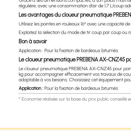
Grâce à ses dimensions compactes, à son poids maîtrisé 
régulière, avec une consommation d’air de 1,7 L/coup ad
Les avantages du cloueur pneumatique PREBE
Utilisez les pointes en rouleaux 16° avec une capacité d
Exploitez la sélection du mode de tir coup par coup ou ra
Bon à savoir
Application : Pour la fixation de bardeaux bitumés.
Le cloueur pneumatique PREBENA AX-CNZ45 po
Le cloueur pneumatique PREBENA AX-CNZ45 pour pointes
kg pour accompagner efficacement vos travaux de couvert
adaptable à vos besoins. Choisissez cet équipement pour
Application :
Pour la fixation de bardeaux bitumés
* Economie réalisée sur la base du prix public conseillé 