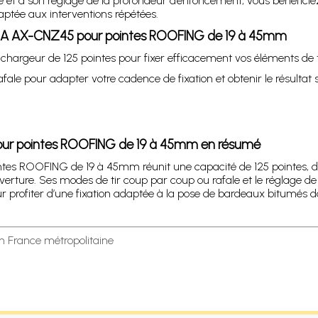
et à son réglage de la profondeur d’enfoncement, vous bénéficiez d
aptée aux interventions répétées.
NA AX-CNZ45 pour pointes ROOFING de 19 à 45mm
e chargeur de 125 pointes pour fixer efficacement vos éléments de 
fale pour adapter votre cadence de fixation et obtenir le résultat s
ur pointes ROOFING de 19 à 45mm en résumé
 ROOFING de 19 à 45mm réunit une capacité de 125 pointes, des
ure. Ses modes de tir coup par coup ou rafale et le réglage de l
 profiter d’une fixation adaptée à la pose de bardeaux bitumés dan
en France métropolitaine